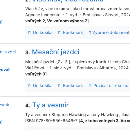
Viac hláv, viac rozumu : ako tímová práca zmenila svet
Agnese Innocente. - 1. vyd. - Bratislava : Slovart, 
voľných 2, Vo voľnom výbere 2
]
ť
Do košíka
Bookmark
Vybrané dokument
Mesační jazdci
3.
Mesační jazdci. [Zv. 3.], Lupienkový koník / Linda Ch
Vlašičová. - 1. slov. vyd. - Bratislava : Albatros, 2
ovať
voľných 0
]
Do košíka
Bookmark
Požičať si e-knihu
Ty a vesmír
4.
Ty a vesmír / Stephen Hawking a Lucy Hawking ; Ilustro
ISBN 978-80-556-6546-7 [
4, z toho voľných 3, Vo 
ť