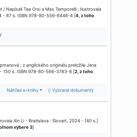
 / Napísali Tea Orsi a Max Temporelli ; Ilustrovala
2024 - 87 s. ISBN 978-80-556-6448-4 [
4, z toho
y
apmanová ; z anglického originálu preložila Jana
024 - 150 s. ISBN 978-80-566-3783-8 [
2, z toho
Náhľad e-knihy
Vybrané dokumenty
vala Xin Li - Bratislava : Slovart, 2024 - [40 s.]
voľnom výbere 3
]