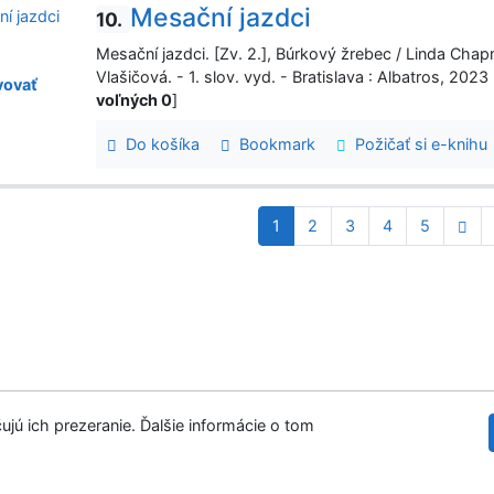
Mesační jazdci
10.
Mesační jazdci. [Zv. 2.], Búrkový žrebec / Linda Chap
Vlašičová. - 1. slov. vyd. - Bratislava : Albatros, 2
ovať
voľných 0
]
Do košíka
Bookmark
Požičať si e-knihu
1
2
3
4
5
ujú ich prezeranie. Ďalšie informácie o tom
tupnosť
Súkromie
Modul OpenSearch
©1993-
venie cookies