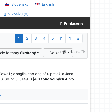
Slovensky
English
V košíku (
0
)
Prihlásenie
1
2
3
4
5
#
#tpl-btn-affix
cie formáty
Skrátený
Do košíka
Cowell ; z anglického originálu preložila Jana
 978-80-556-6149-0 [
4, z toho voľných 4, Vo
y