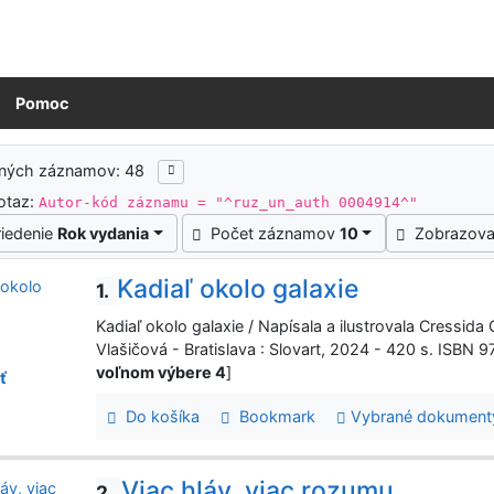
Pomoc
ledky vyhľadávania
ených záznamov: 48
otaz:
Autor-kód záznamu = "^ruz_un_auth 0004914^"
riedenie
Rok vydania
Počet záznamov
10
Zobrazova
Kadiaľ okolo galaxie
1.
Kadiaľ okolo galaxie / Napísala a ilustrovala Cressida 
Vlašičová - Bratislava : Slovart, 2024 - 420 s. ISBN
voľnom výbere 4
]
ť
Do košíka
Bookmark
Vybrané dokument
Viac hláv, viac rozumu
2.