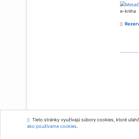
e-kniha
Rezerv
Tieto stránky využívajú súbory cookies, ktoré uľahč
Mapa stránok
Prís
ako používame cookies
.
Napíšte nám
Nasta