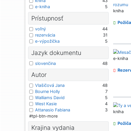
kniha
43
e-kniha
5
kniha
Prístupnosť
Požiča
voľný
44
rezervácia
31
e-výpožička
5
Jazyk dokumentu
e-kniha
slovenčina
48
Rezerv
Autor
Vlašičová Jana
48
Bourne Holly
7
Walliams David
5
West Kasie
4
Attanasio Fabiana
3
kniha
#tpl-btn-more
Požiča
Krajina vydania