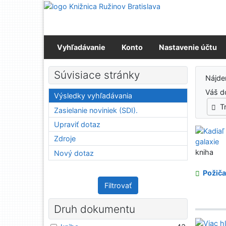
Prejsť na obsah
Prejsť na menu
Prehlásenie o webovej prístupnosti
Vyhľadávanie
Konto
Nastavenie účtu
Výs
Súvisiace stránky
Nájd
Váš d
Výsledky vyhľadávania
T
Zasielanie noviniek (SDI).
Upraviť dotaz
Zdroje
kniha
Nový dotaz
Požiča
Filtrovať
Druh dokumentu