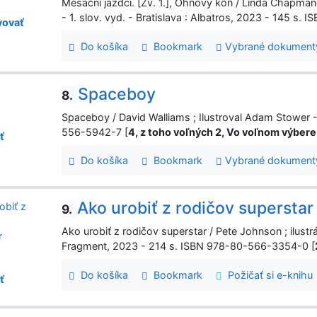
Mesační jazdci. [Zv. 1.], Ohňový kôň / Linda Chapmano
- 1. slov. vyd. - Bratislava : Albatros, 2023 - 145 s
ovať
Do košíka
Bookmark
Vybrané dokument
Spaceboy
8.
Spaceboy / David Walliams ; Ilustroval Adam Stower -
556-5942-7 [
4, z toho voľných 2, Vo voľnom výbere
ť
Do košíka
Bookmark
Vybrané dokument
Ako urobiť z rodičov superstar
9.
Ako urobiť z rodičov superstar / Pete Johnson ; ilustrác
Fragment, 2023 - 214 s. ISBN 978-80-566-3354-0 [
Do košíka
Bookmark
Požičať si e-knihu
ť