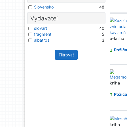
Slovensko
48
Vydavateľ
slovart
40
fragment
5
e-kniha
albatros
3
Požiča
Filtrovať
kniha
Požiča
kniha