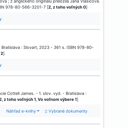
vá ; z anglického originálu preložila Jana Vlašičová.
. ISBN 978-80-566-3201-7 [
2, z toho voľných 0
]
y
 Bratislava : Slovart, 2023 - 361 s. ISBN 978-80-
 2
]
y
ie Cottell James. - 1. slov. vyd. - Bratislava :
2, z toho voľných 1, Vo voľnom výbere 1
]
Náhľad e-knihy
Vybrané dokumenty