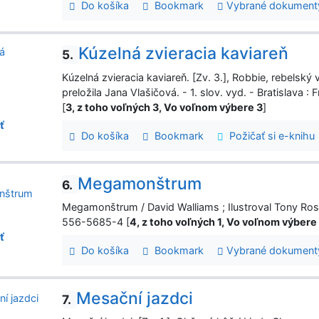
Do košíka
Bookmark
Vybrané dokument
Kúzelná zvieracia kaviareň
5.
Kúzelná zvieracia kaviareň. [Zv. 3.], Robbie, rebelský v
preložila Jana Vlašičová. - 1. slov. vyd. - Bratislav
[
3, z toho voľných 3, Vo voľnom výbere 3
]
ť
Do košíka
Bookmark
Požičať si e-knihu
Megamonštrum
6.
Megamonštrum / David Walliams ; Ilustroval Tony Ross
556-5685-4 [
4, z toho voľných 1, Vo voľnom výbere
ť
Do košíka
Bookmark
Vybrané dokument
Mesační jazdci
7.