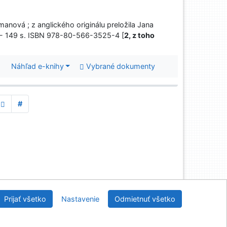
manová ; z anglického originálu preložila Jana
023 - 149 s. ISBN 978-80-566-3525-4 [
2, z toho
Náhľad e-knihy
Vybrané dokumenty
#
Knižnica Ružinov Bratislava
Prijať všetko
Nastavenie
Odmietnuť všetko
2026
IPAC
 v.4.8.63a
-
Cosmotron Slovakia, s.r.o.