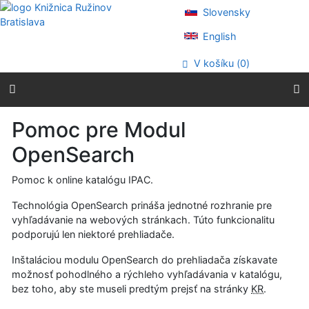
Prejsť na obsah
Slovensky
Prejsť na menu
Prehlásenie o webovej prístupnosti
English
V košíku (
0
)
Pomoc pre Modul
OpenSearch
Pomoc k online katalógu IPAC.
Technológia OpenSearch prináša jednotné rozhranie pre
vyhľadávanie na webových stránkach. Túto funkcionalitu
podporujú len niektoré prehliadače.
Inštaláciou modulu OpenSearch do prehliadača získavate
možnosť pohodlného a rýchleho vyhľadávania v katalógu,
bez toho, aby ste museli predtým prejsť na stránky
KR
.