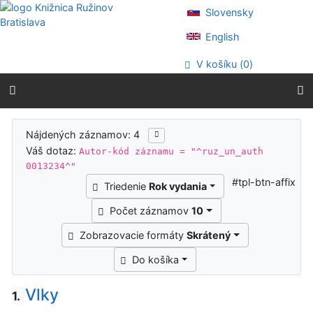
Prejsť na obsah
Slovensky
Prejsť na menu
Prehlásenie o webovej prístupnosti
English
V košíku (
0
)
Výsledky vyhľadávania
Nájdených záznamov: 4
Váš dotaz:
Autor-kód záznamu = "^ruz_un_auth
0013234^"
#tpl-btn-affix
Triedenie
Rok vydania
Počet záznamov
10
Zobrazovacie formáty
Skrátený
Do košíka
Vlky
1.